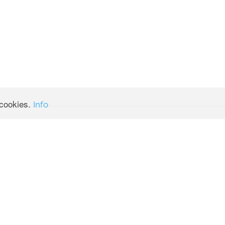
Haidenbauer Transport GesmbH | Gewerbestraße 1 | 8184 ANGER
Tel.:
+43 03175 7120
|
E-Mail: office@haidenbauer.com
denbauer Gerald e.U. Alle Rechte vorbehalten. Site designed by
guteide
 cookies.
Info