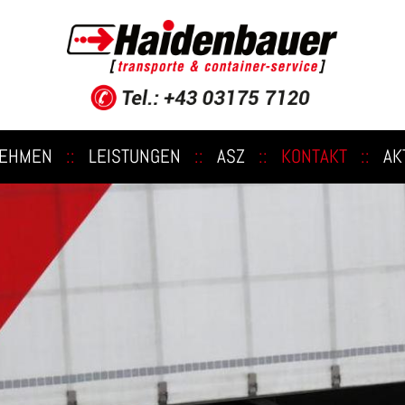
NEHMEN
::
LEISTUNGEN
::
ASZ
::
KONTAKT
::
AK